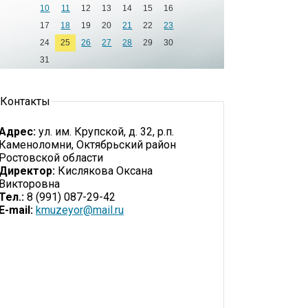
10
11
12
13
14
15
16
17
18
19
20
21
22
23
24
25
26
27
28
29
30
31
Контакты
Адрес:
ул. им. Крупской, д. 32, р.п.
Каменоломни, Октябрьский район
Ростовской области
Директор:
Кислякова Оксана
Викторовна
Тел.:
8 (991) 087-29-42
E-mail:
kmuzeyor@mail.ru