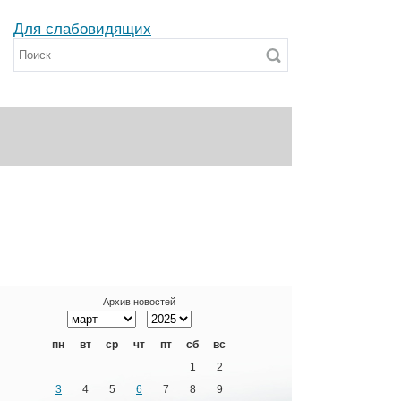
Для слабовидящих
Архив новостей
пн
вт
ср
чт
пт
сб
вс
1
2
3
4
5
6
7
8
9